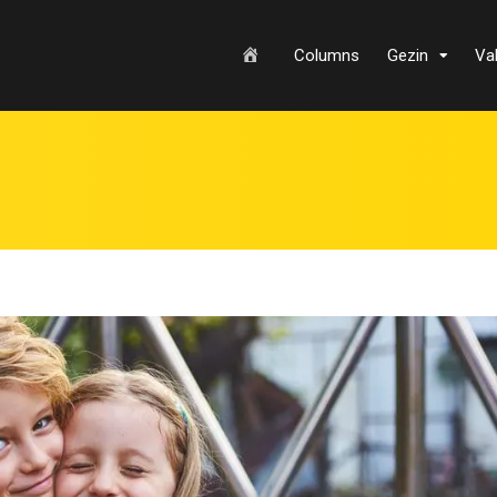
H
Columns
Gezin
Va
o
m
e