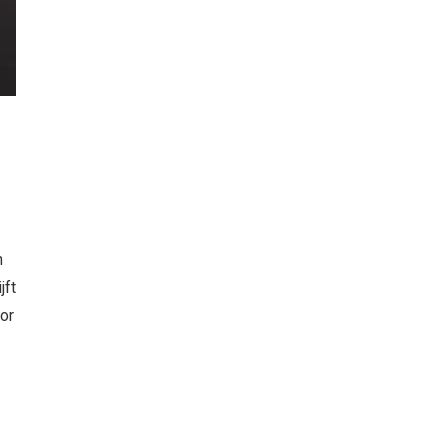
n
jft
or