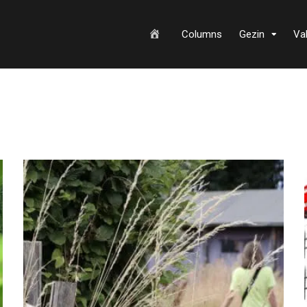
H
Columns
Gezin
Va
o
m
e