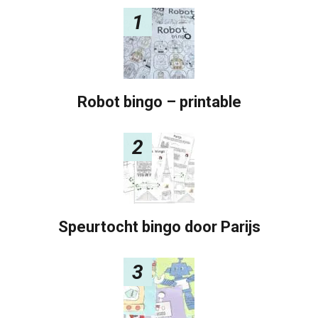
1
Robot bingo – printable
2
Speurtocht bingo door Parijs
3