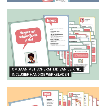
OMGAAN MET SCHERMTIJD VAN JE KIND,
INCLUSIEF HANDIGE WERKBLADEN