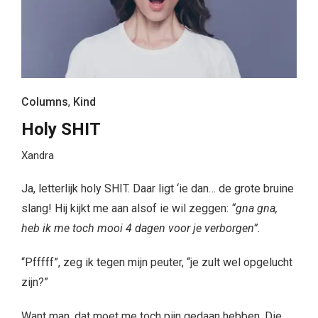
Columns
,
Kind
Holy SHIT
Xandra
Ja, letterlijk holy SHIT. Daar ligt ‘ie dan… de grote bruine
slang! Hij kijkt me aan alsof ie wil zeggen:
“gna gna,
heb ik me toch mooi 4 dagen voor je verborgen”.
“Pfffff”, zeg ik tegen mijn peuter, “je zult wel opgelucht
zijn?”
Want man, dat moet me toch pijn gedaan hebben. Die