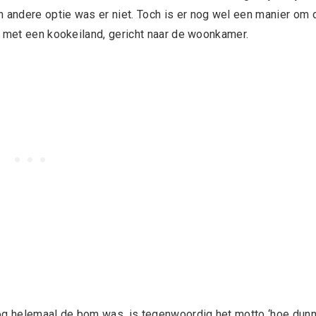
andere optie was er niet. Toch is er nog wel een manier om 
d met een kookeiland, gericht naar de woonkamer.
nog helemaal de bom was, is tegenwoordig het motto ‘hoe dun