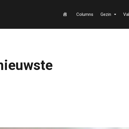
H
Columns
Gezin
Va
o
nieuwste
m
e