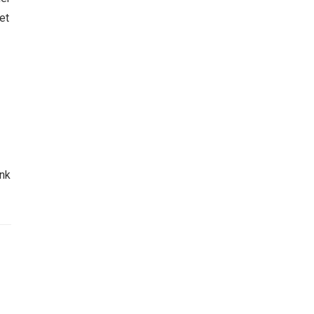
et
e
enk