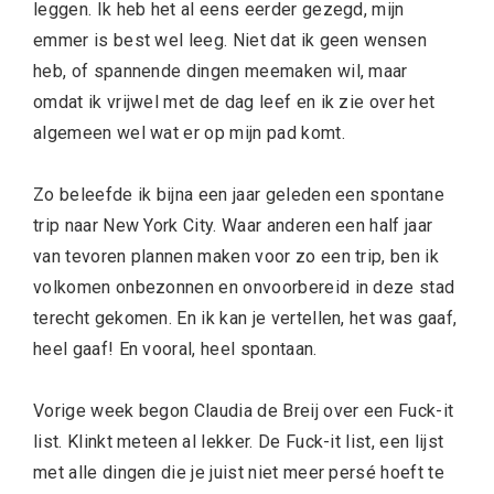
leggen. Ik heb het al eens eerder gezegd, mijn
emmer is best wel leeg. Niet dat ik geen wensen
heb, of spannende dingen meemaken wil, maar
omdat ik vrijwel met de dag leef en ik zie over het
algemeen wel wat er op mijn pad komt.
Zo beleefde ik bijna een jaar geleden een spontane
trip naar New York City. Waar anderen een half jaar
van tevoren plannen maken voor zo een trip, ben ik
volkomen onbezonnen en onvoorbereid in deze stad
terecht gekomen. En ik kan je vertellen, het was gaaf,
heel gaaf! En vooral, heel spontaan.
Vorige week begon Claudia de Breij over een Fuck-it
list. Klinkt meteen al lekker. De Fuck-it list, een lijst
met alle dingen die je juist niet meer persé hoeft te