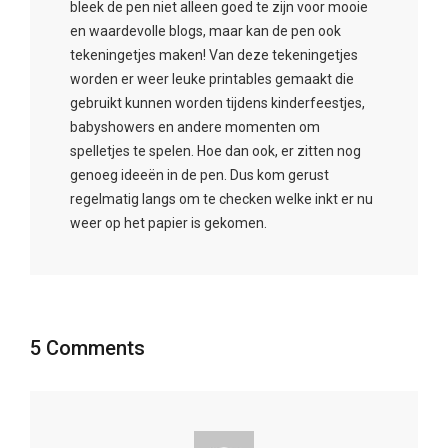
bleek de pen niet alleen goed te zijn voor mooie
en waardevolle blogs, maar kan de pen ook
tekeningetjes maken! Van deze tekeningetjes
worden er weer leuke printables gemaakt die
gebruikt kunnen worden tijdens kinderfeestjes,
babyshowers en andere momenten om
spelletjes te spelen. Hoe dan ook, er zitten nog
genoeg ideeën in de pen. Dus kom gerust
regelmatig langs om te checken welke inkt er nu
weer op het papier is gekomen.
5 Comments