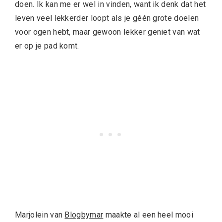
doen. Ik kan me er wel in vinden, want ik denk dat het
leven veel lekkerder loopt als je géén grote doelen
voor ogen hebt, maar gewoon lekker geniet van wat
er op je pad komt.
Marjolein van
Blogbymar
maakte al een heel mooi