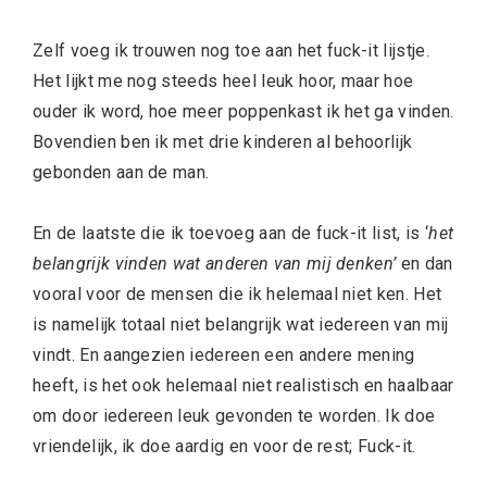
Zelf voeg ik trouwen nog toe aan het fuck-it lijstje.
Het lijkt me nog steeds heel leuk hoor, maar hoe
ouder ik word, hoe meer poppenkast ik het ga vinden.
Bovendien ben ik met drie kinderen al behoorlijk
gebonden aan de man.
En de laatste die ik toevoeg aan de fuck-it list, is ‘
het
belangrijk vinden wat anderen van mij denken’
en dan
vooral voor de mensen die ik helemaal niet ken. Het
is namelijk totaal niet belangrijk wat iedereen van mij
vindt. En aangezien iedereen een andere mening
heeft, is het ook helemaal niet realistisch en haalbaar
om door iedereen leuk gevonden te worden. Ik doe
vriendelijk, ik doe aardig en voor de rest; Fuck-it.