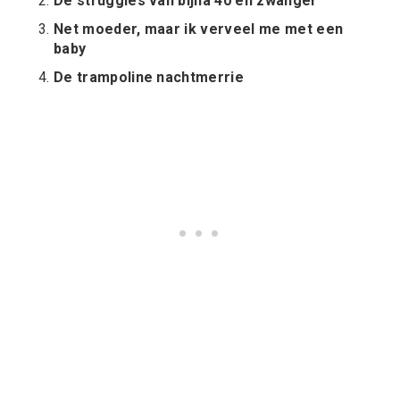
De struggles van bijna 40 en zwanger
Net moeder, maar ik verveel me met een
baby
De trampoline nachtmerrie