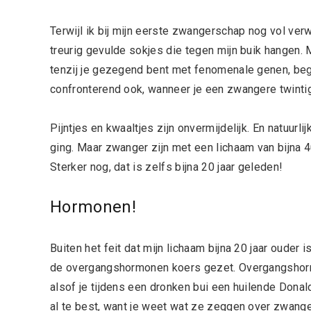
Terwijl ik bij mijn eerste zwangerschap nog vol verw
treurig gevulde sokjes die tegen mijn buik hangen. 
tenzij je gezegend bent met fenomenale genen, begin
confronterend ook, wanneer je een zwangere twintige
Pijntjes en kwaaltjes zijn onvermijdelijk. En natuurli
ging. Maar zwanger zijn met een lichaam van bijna 40
Sterker nog, dat is zelfs bijna 20 jaar geleden!
Hormonen!
Buiten het feit dat mijn lichaam bijna 20 jaar oude
de overgangshormonen koers gezet. Overgangsho
alsof je tijdens een dronken bui een huilende Dona
al te best, want je weet wat ze zeggen over zwange