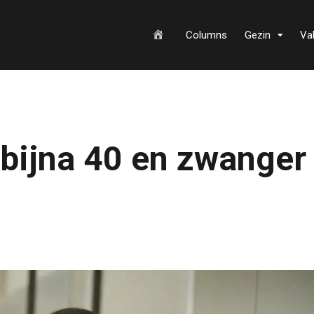
H
Columns
Gezin
Va
o
 bijna 40 en zwanger
m
e