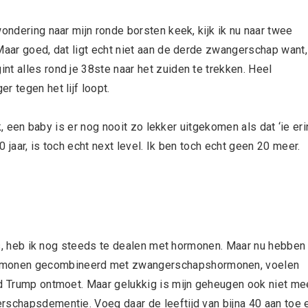
ondering naar mijn ronde borsten keek, kijk ik nu naar twee
Maar goed, dat ligt echt niet aan de derde zwangerschap want,
t alles rond je 38ste naar het zuiden te trekken. Heel
r tegen het lijf loopt.
jk, een baby is er nog nooit zo lekker uitgekomen als dat ‘ie eri
 jaar, is toch echt next level. Ik ben toch echt geen 20 meer.
r is, heb ik nog steeds te dealen met hormonen. Maar nu hebben
rmonen gecombineerd met zwangerschapshormonen, voelen
ld Trump ontmoet. Maar gelukkig is mijn geheugen ook niet me
rschapsdementie. Voeg daar de leeftijd van bijna 40 aan toe 