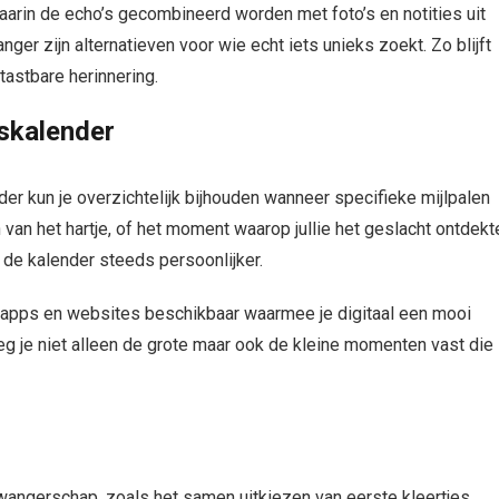
arin de echo’s gecombineerd worden met foto’s en notities uit
ger zijn alternatieven voor wie echt iets unieks zoekt. Zo blijft
tastbare herinnering.
pskalender
er kun je overzichtelijk bijhouden wanneer specifieke mijlpalen
van het hartje, of het moment waarop jullie het geslacht ontdekt
 de kalender steeds persoonlijker.
ok apps en websites beschikbaar waarmee je digitaal een mooi
leg je niet alleen de grote maar ook de kleine momenten vast die
wangerschap, zoals het samen uitkiezen van eerste kleertjes,