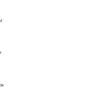
of
e
 de