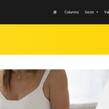
H
Columns
Gezin
Va
o
m
e