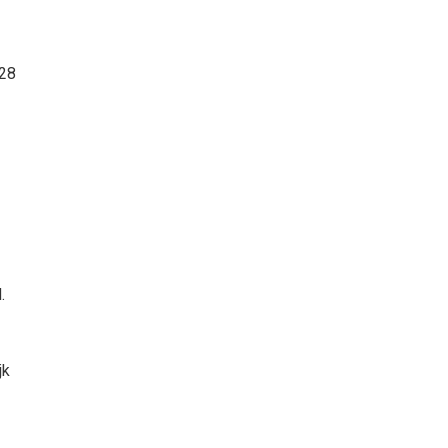
 28
.
jk