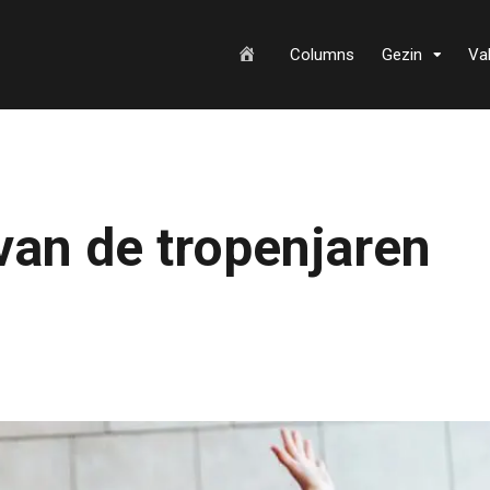
H
Columns
Gezin
Va
o
an de tropenjaren
m
e