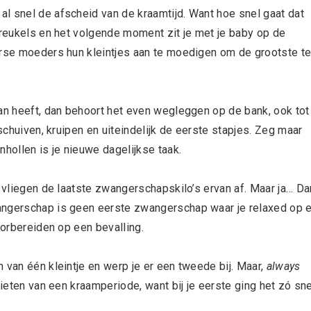
l snel de afscheid van de kraamtijd. Want hoe snel gaat dat
kreukels en het volgende moment zit je met je baby op de
erse moeders hun kleintjes aan te moedigen om de grootste t
aan heeft, dan behoort het even wegleggen op de bank, ook tot
tschuiven, kruipen en uiteindelijk de eerste stapjes. Zeg maar
nhollen is je nieuwe dagelijkse taak.
l vliegen de laatste zwangerschapskilo’s ervan af. Maar ja… Da
angerschap is geen eerste zwangerschap waar je relaxed op e
oorbereiden op een bevalling.
 van één kleintje en werp je er een tweede bij. Maar,
always
nieten van een kraamperiode, want bij je eerste ging het zó sne