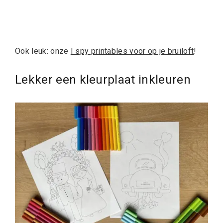
Ook leuk: onze
I spy printables voor op je bruiloft
!
Lekker een kleurplaat inkleuren