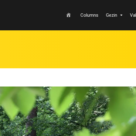
H
Columns
Gezin
Va
o
m
e