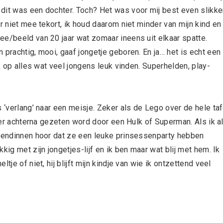
dit was een dochter. Toch? Het was voor mij best even slikk
r niet mee tekort, ik houd daarom niet minder van mijn kind en 
ee/beeld van 20 jaar wat zomaar ineens uit elkaar spatte.
 prachtig, mooi, gaaf jongetje geboren. En ja… het is echt een
ek op alles wat veel jongens leuk vinden. Superhelden, play-
 ‘verlang’ naar een meisje. Zeker als de Lego over de hele taf
weer achterna gezeten word door een Hulk of Superman. Als ik a
riendinnen hoor dat ze een leuke prinsessenparty hebben
kig met zijn jongetjes-lijf en ik ben maar wat blij met hem. Ik
je of niet, hij blijft mijn kindje van wie ik ontzettend veel