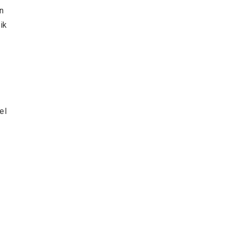
en
ik
el
l