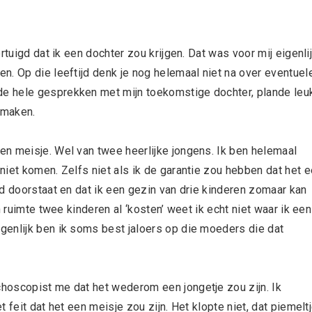
rtuigd dat ik een dochter zou krijgen. Dat was voor mij eigenli
n. Op die leeftijd denk je nog helemaal niet na over eventuel
e hele gesprekken met mijn toekomstige dochter, plande leu
n maken.
n meisje. Wel van twee heerlijke jongens. Ik ben helemaal
iet komen. Zelfs niet als ik de garantie zou hebben dat het 
d doorstaat en dat ik een gezin van drie kinderen zomaar kan
n ruimte twee kinderen al ‘kosten’ weet ik echt niet waar ik een
genlijk ben ik soms best jaloers op die moeders die dat
hoscopist me dat het wederom een jongetje zou zijn. Ik
 feit dat het een meisje zou zijn. Het klopte niet, dat piemelt