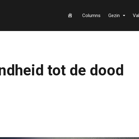
H
Columns
Gezin
Va
o
ondheid tot de dood
m
e