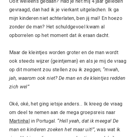
Ooit weleens gedaan? Had je het mij 4 jaar geleden
gevraagd, dan had ik je vierkant uitgelachen. Ik ga
mijn kinderen niet achterlaten, ben jij mal! En hoezo
zonder de man? Het schuldgevoel kwam al
opborrelen op het moment dat ik eraan dacht.
Maar de kleintjes worden groter en de man wordt
ook steeds wijzer (geintjeman) en als je mij de vraag
op dit moment zou stellen zou ik zeggen;
“mwah,
jah, waarom ook niet? De man en de kleintjes redden
zich wel”
Oké, oké, het ging ietsje anders… Ik kreeg de vraag
om deel te nemen aan de mega groepsreis naar
Martinhal
in Portugal.
“Hell yeah, dat ik meega! De
man en kinderen zoeken het maar uit!”,
was wat ik