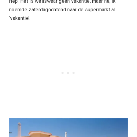
riep. Het is weliswaar geen vakantie, maar hé, ik
noemde zaterdagochtend naar de supermarkt al
‘vakantie’.