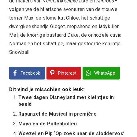
de makers van
Verschrikkelijke Ikke
en
Minions
–
volgen we de hilarische avonturen van de trouwe
terriër Max, de slome kat Chloë, het schattige
dwergkeeshondje Gidget, mopshond en ladykiller
Mel, de knorrige bastaard Duke, de onnozele cavia
Norman en het schattige, maar gestoorde konijntje
Snowball.
Facebook
Pinterest
WhatsApp
Dit vind je misschien ook leuk:
Twee dagen Disneyland met kleintjes in
beeld
Rapunzel de Musical in première
Maya en de Pollenbollen
Woezel en Pip ‘Op zoek naar de sloddervos’