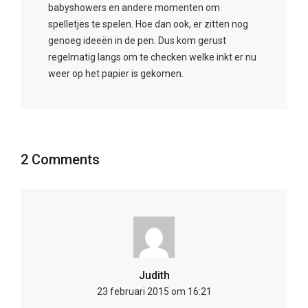
2 Comments
Judith
23 februari 2015 om 16:21
Het ziet er ontzettend leuk uit! Ik zag
vanochtend reclame hiervan op de TV en
mijn zoontje zat al te glunderen, haha. We
love Nijntje 😉 X, Judith