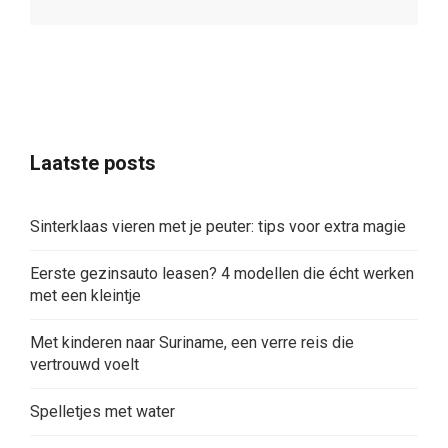
Sinterklaas vieren met je peuter: tips voor extra magie
Eerste gezinsauto leasen? 4 modellen die écht werken
met een kleintje
Met kinderen naar Suriname, een verre reis die
vertrouwd voelt
Spelletjes met water
11 tips om veilig bij en in het water te kunnen spelen
Een etentje thuis zonder koken én zonder oppas
regelen
Waarom ik burgerschap belangrijk vind op de
basisschool
Zo kies je het perfecte verjaardagscadeau voor een
kind