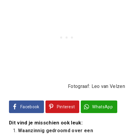
Fotograaf: Leo van Velzen
Facebook
Pinterest
WhatsApp
Dit vind je misschien ook leuk:
Waanzinnig gedroomd over een
jeugdsentimentje
Rapunzel de Musical in première
Suske en Wiske de musical – De Circusbaron
Mama op vakantie – Alleen!