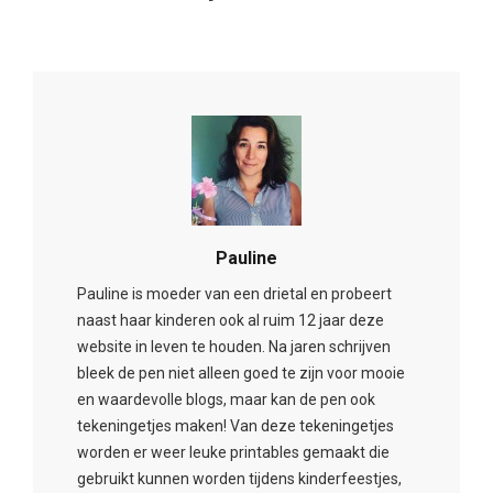
Pauline
Pauline is moeder van een drietal en probeert
naast haar kinderen ook al ruim 12 jaar deze
website in leven te houden. Na jaren schrijven
bleek de pen niet alleen goed te zijn voor mooie
en waardevolle blogs, maar kan de pen ook
tekeningetjes maken! Van deze tekeningetjes
worden er weer leuke printables gemaakt die
gebruikt kunnen worden tijdens kinderfeestjes,
babyshowers en andere momenten om
spelletjes te spelen. Hoe dan ook, er zitten nog
genoeg ideeën in de pen. Dus kom gerust
regelmatig langs om te checken welke inkt er nu
weer op het papier is gekomen.