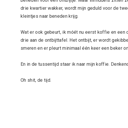
beneden voor een ontbijtje. Maar inmiddels zitten z
drie kwartier wakker, wordt mijn geduld voor de tw
kleintjes naar beneden krijg.
Wat er ook gebeurt, ik móét nu eerst koffie en een on
drie aan de ontbijttafel. Het ontbijt, er wordt geki
smeren en er pleurt minimaal één keer een beker o
En in de tussentijd staar ik naar mijn koffie. Denke
Oh shit, de tijd.