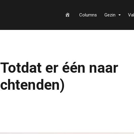
H
Columns
Gezin
Va
o
 Totdat er één naar
m
ochtenden)
e