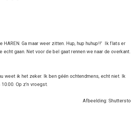
ie HAREN. Ga maar weer zitten. Hup, hup huhup!!’ Ik flats er
e echt gaan. Net voor de bel gaat rennen we naar de overkant.
u weet ik het zeker. Ik ben géén ochtendmens, echt niet. Ik
 10.00. Op z’n vroegst.
Afbeelding: Shutterst