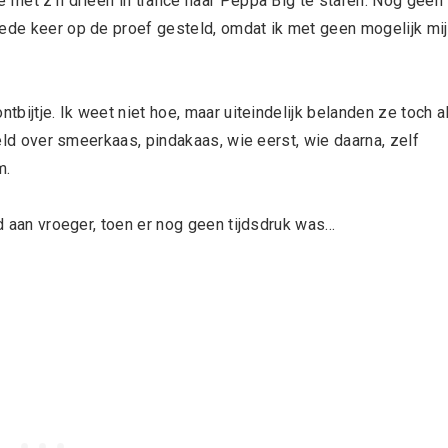
e met z’n drieën in trance naar Peppa Big te staren. Nog geen
eede keer op de proef gesteld, omdat ik met geen mogelijk mi
tbijtje. Ik weet niet hoe, maar uiteindelijk belanden ze toch a
bbeld over smeerkaas, pindakaas, wie eerst, wie daarna, zelf
m.
nd aan vroeger, toen er nog geen tijdsdruk was…