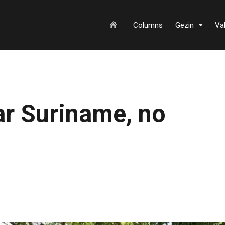
H
Columns
Gezin
Va
o
ar Suriname, no
m
e