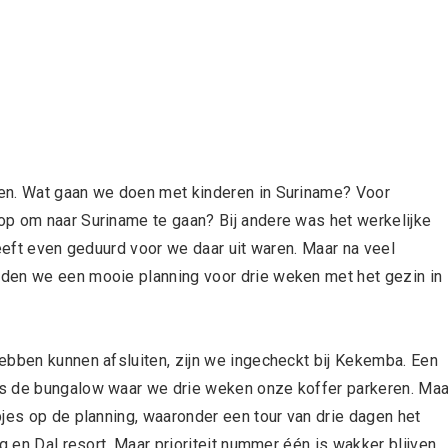
en. Wat gaan we doen met kinderen in Suriname? Voor
op om naar Suriname te gaan? Bij andere was het werkelijke
heeft even geduurd voor we daar uit waren. Maar na veel
den we een mooie planning voor drie weken met het gezin in
ebben kunnen afsluiten, zijn we ingecheckt bij Kekemba. Een
is de bungalow waar we drie weken onze koffer parkeren. Maa
pjes op de planning, waaronder een tour van drie dagen het
g en Dal resort. Maar prioriteit nummer één is wakker blijven.