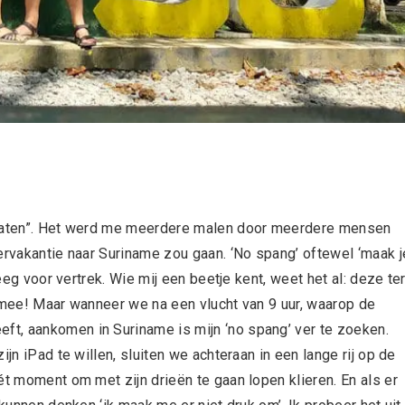
oslaten”. Het werd me meerdere malen door meerdere mensen
ervakantie naar Suriname zou gaan. ‘No spang’ oftewel ‘maak j
reeg voor vertrek. Wie mij een beetje kent, weet het al: deze t
t mee! Maar wanneer we na een vlucht van 9 uur, waarop de
t, aankomen in Suriname is mijn ‘no spang’ ver te zoeken.
jn iPad te willen, sluiten we achteraan in een lange rij op de
ét moment om met zijn drieën te gaan lopen klieren. En als er