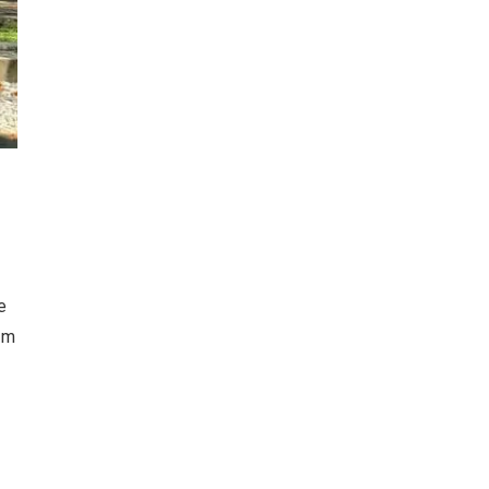
e
erm