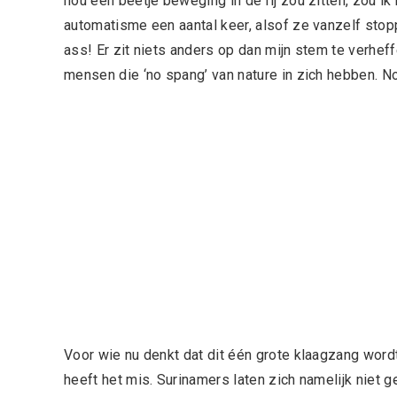
nou een beetje beweging in de rij zou zitten, zou ik
automatisme een aantal keer, alsof ze vanzelf sto
ass! Er zit niets anders op dan mijn stem te verheff
mensen die ‘no spang’ van nature in zich hebben. 
Voor wie nu denkt dat dit één grote klaagzang wordt 
heeft het mis. Surinamers laten zich namelijk niet