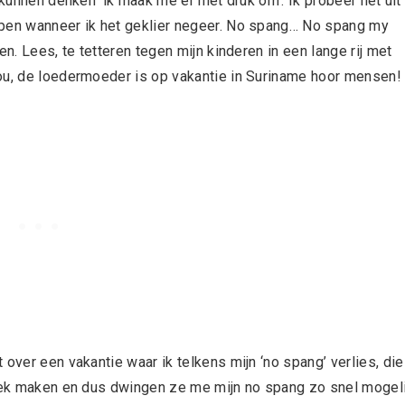
 kunnen denken ‘ik maak me er niet druk om’. Ik probeer het uit
ppen wanneer ik het geklier negeer. No spang… No spang my
en. Lees, te tetteren tegen mijn kinderen in een lange rij met
Nou, de loedermoeder is op vakantie in Suriname hoor mensen
over een vakantie waar ik telkens mijn ‘no spang’ verlies, die
 gek maken en dus dwingen ze me mijn no spang zo snel mogeli