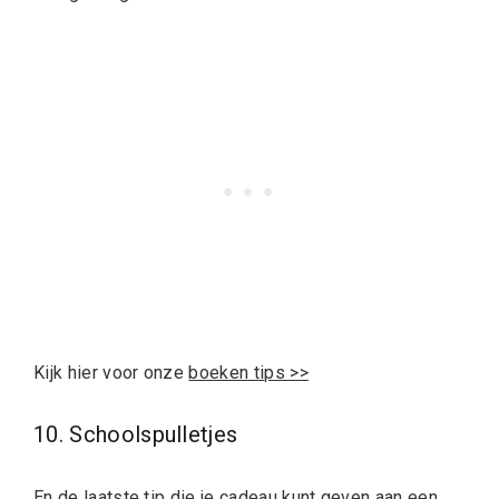
Kijk hier voor onze
boeken tips >>
10. Schoolspulletjes
En de laatste tip die je cadeau kunt geven aan een