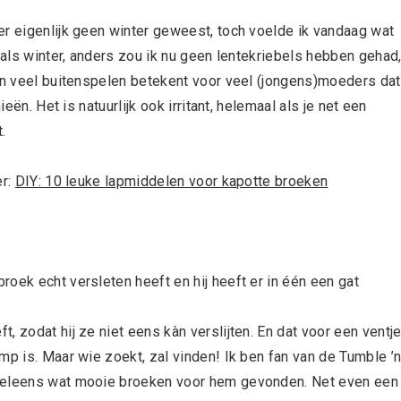
er eigenlijk geen winter geweest, toch voelde ik vandaag wat
l als winter, anders zou ik nu geen lentekriebels hebben gehad
 En veel buitenspelen betekent voor veel (jongens)moeders dat
eën. Het is natuurlijk ook irritant, helemaal als je net een
.
er:
DIY: 10 leuke lapmiddelen voor kapotte broeken
oek echt versleten heeft en hij heeft er in één een gat
, zodat hij ze niet eens kàn verslijten. En dat voor een ventj
mp is. Maar wie zoekt, zal vinden! Ik ben fan van de Tumble ’
 weleens wat mooie broeken voor hem gevonden. Net even een