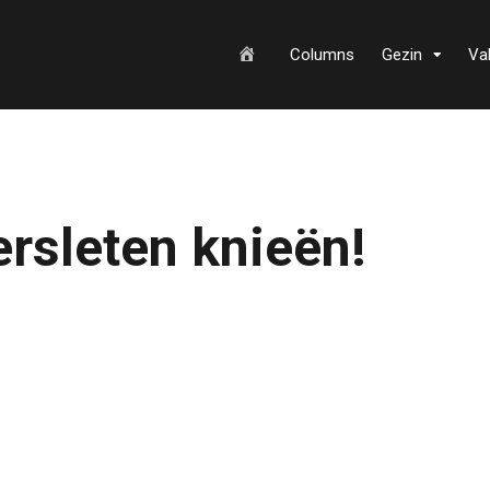
H
Columns
Gezin
Va
o
ersleten knieën!
m
e