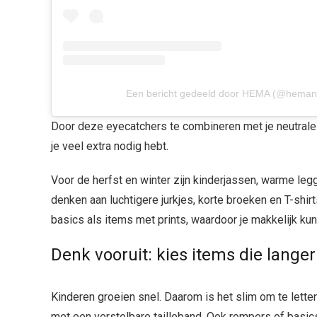
Een bericht gedeeld door HEMA (@heman
Door deze eyecatchers te combineren met je neutrale 
je veel extra nodig hebt.
Voor de herfst en winter zijn kinderjassen, warme legg
denken aan luchtigere jurkjes, korte broeken en T-sh
basics als items met prints, waardoor je makkelijk kun
Denk vooruit: kies items die lang
Kinderen groeien snel. Daarom is het slim om te letten
met een verstelbare tailleband. Ook rompers of basics