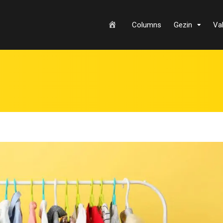
H
Columns
Gezin
Va
o
m
e