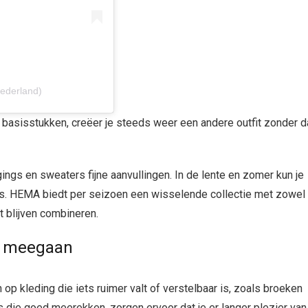
ederland)
basisstukken, creëer je steeds weer een andere outfit zonder d
ings en sweaters fijne aanvullingen. In de lente en zomer kun je
irts. HEMA biedt per seizoen een wisselende collectie met zowel
t blijven combineren.
er meegaan
 op kleding die iets ruimer valt of verstelbaar is, zoals broeken
 die goed meerekken, zorgen ervoor dat je er langer plezier van