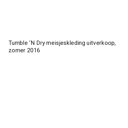
Tumble ‘N Dry meisjeskleding uitverkoop,
zomer 2016
Een chique en toch stoer jurkje! –
€ 39,99
€ 23,99 –
Meer zomers kan niet, heerlijk jurkje!
€ 29,99
€
17,99
– De jumpsuits van Tumble ‘N Dry zijn
fantastisch! –
€ 44,99
€ 26,99 – En nog zo een
heerlijk setje! Hemd
€ 19,99
€ 11,99
en short
€
37,99
€ 22,79
–