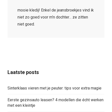
Laatste posts
Sinterklaas vieren met je peuter: tips voor extra magie
Eerste gezinsauto leasen? 4 modellen die écht werken
met een kleintje
Met kinderen naar Suriname, een verre reis die
vertrouwd voelt
Spelletjes met water
11 tips om veilig bij en in het water te kunnen spelen
Een etentje thuis zonder koken én zonder oppas
regelen
Waarom ik burgerschap belangrijk vind op de
basisschool