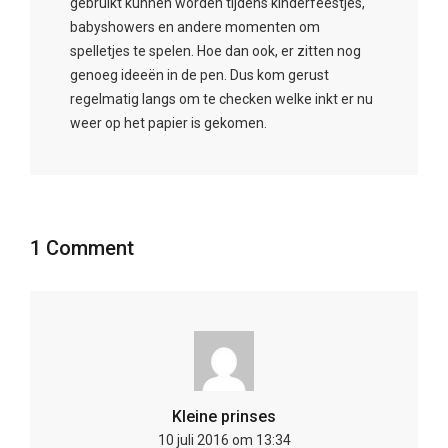
Kleine prinses
10 juli 2016 om 13:34
mooie kledij! Enkel de jeansbroekjes vind ik
niet zo goed voor m’n dochter… ze zitten
niet goed.