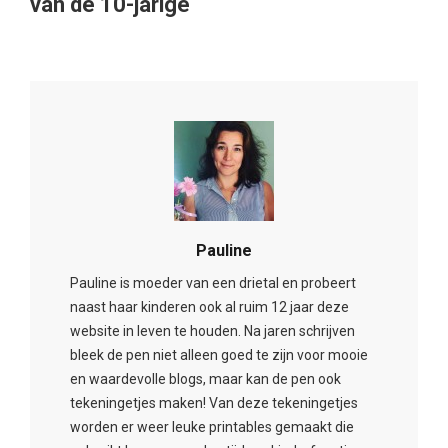
Pauline is moeder van een drietal en probeert
naast haar kinderen ook al ruim 12 jaar deze
website in leven te houden. Na jaren schrijven
bleek de pen niet alleen goed te zijn voor mooie
en waardevolle blogs, maar kan de pen ook
tekeningetjes maken! Van deze tekeningetjes
worden er weer leuke printables gemaakt die
gebruikt kunnen worden tijdens kinderfeestjes,
babyshowers en andere momenten om
spelletjes te spelen. Hoe dan ook, er zitten nog
genoeg ideeën in de pen. Dus kom gerust
regelmatig langs om te checken welke inkt er nu
weer op het papier is gekomen.
1 Comment