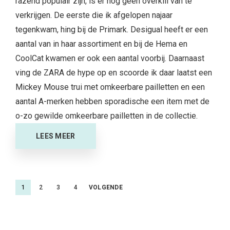
razend populair zijn, is er nog geen overkill van te
verkrijgen. De eerste die ik afgelopen najaar
tegenkwam, hing bij de Primark. Desigual heeft er een
aantal van in haar assortiment en bij de Hema en
CoolCat kwamen er ook een aantal voorbij. Daarnaast
ving de ZARA de hype op en scoorde ik daar laatst een
Mickey Mouse trui met omkeerbare pailletten en een
aantal A-merken hebben sporadische een item met de
o-zo gewilde omkeerbare pailletten in de collectie.
LEES MEER
Berichtnavigatie
1
2
3
4
VOLGENDE