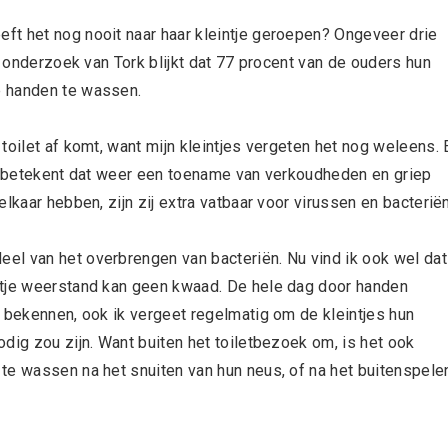
ft het nog nooit naar haar kleintje geroepen? Ongeveer drie
n onderzoek van Tork blijkt dat 77 procent van de ouders hun
e handen te wassen.
toilet af komt, want mijn kleintjes vergeten het nog weleens. 
n, betekent dat weer een toename van verkoudheden en griep
lkaar hebben, zijn zij extra vatbaar voor virussen en bacteriën
el van het overbrengen van bacteriën. Nu vind ik ook wel dat
etje weerstand kan geen kwaad. De hele dag door handen
s bekennen, ook ik vergeet regelmatig om de kleintjes hun
dig zou zijn. Want buiten het toiletbezoek om, is het ook
te wassen na het snuiten van hun neus, of na het buitenspele