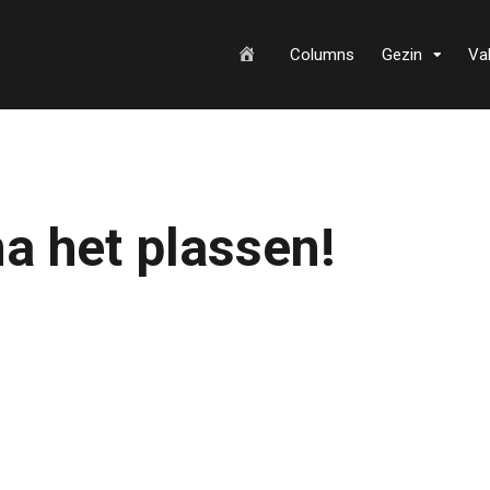
H
Columns
Gezin
Va
o
a het plassen!
m
e