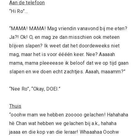
Aan de telefoon
“Hi Ro”…
“MAMA! MAMA! Mag vriendin vanavond bij me eten?
Ja?! Ok! O, en mag ze dan misschien ook meteen
blijven slapen? Ik weet dat het doordeweeks niet
mag, maar het is voor éééén keer. Nee? Aaaaah
mama, mama pleeeease ik beloof dat we op tijd gaan
slapen en we doen echt zachtjes. Aaaah, maaamm?”
“Nee Ro”, “Okay, DOEI.”
Thuis
“ooohw mam we hebben zooooo gelachen! Hahahaha
hè Chan wat hebben we gelachen bij a.k., hahaha
jaaaa en die kop van die leraar! Whaaahaa Ooohw