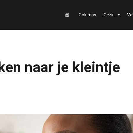
H
Columns
Gezin
Va
o
ken naar je kleintje
m
e