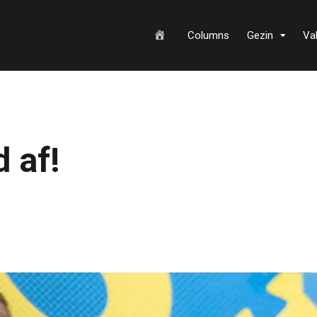
H
Columns
Gezin
Va
o
d af!
m
e