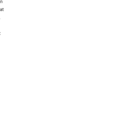
en
at
.
t