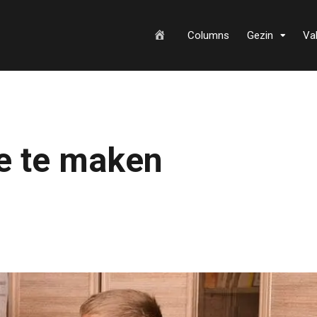
H
Columns
Gezin
Va
o
e te maken
m
e