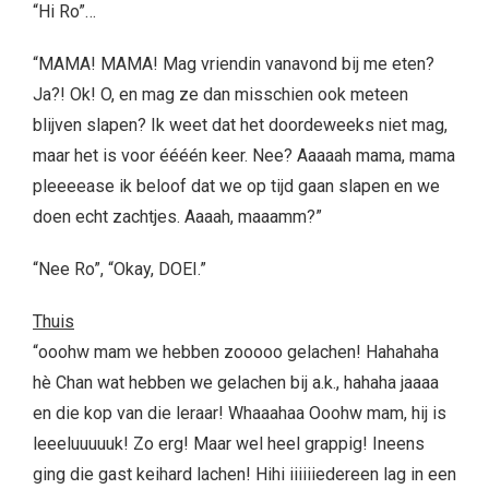
“Hi Ro”…
“MAMA! MAMA! Mag vriendin vanavond bij me eten?
Ja?! Ok! O, en mag ze dan misschien ook meteen
blijven slapen? Ik weet dat het doordeweeks niet mag,
maar het is voor éééén keer. Nee? Aaaaah mama, mama
pleeeease ik beloof dat we op tijd gaan slapen en we
doen echt zachtjes. Aaaah, maaamm?”
“Nee Ro”, “Okay, DOEI.”
Thuis
“ooohw mam we hebben zooooo gelachen! Hahahaha
hè Chan wat hebben we gelachen bij a.k., hahaha jaaaa
en die kop van die leraar! Whaaahaa Ooohw mam, hij is
leeeluuuuuk! Zo erg! Maar wel heel grappig! Ineens
ging die gast keihard lachen! Hihi iiiiiiedereen lag in een