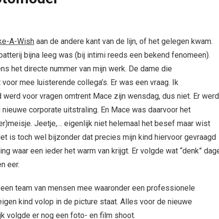
ke-A-Wish
aan de andere kant van de lijn, of het gelegen kwam.
atterij bijna leeg was (bij intimi reeds een bekend fenomeen).
ens het directe nummer van mijn werk. De dame die
 voor mee luisterende collega’s. Er was een vraag. Ik
ld werd voor vragen omtrent Mace zijn wensdag, dus niet. Er werd
 nieuwe corporate uitstraling. En Mace was daarvoor het
r)meisje. Jeetje,… eigenlijk niet helemaal het besef maar wist
 is toch wel bijzonder dat precies mijn kind hiervoor gevraagd
ting waar een ieder het warm van krijgt. Er volgde wat “denk” dag
n eer.
k een team van mensen mee waaronder een professionele
gen kind volop in de picture staat. Alles voor de nieuwe
k volgde er nog een foto- en film shoot.