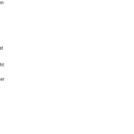
en
at
ht.
ker