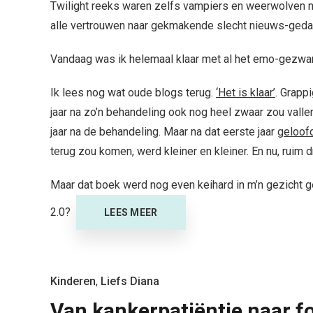
Twilight reeks waren zelfs vampiers en weerwolven nie
alle vertrouwen naar gekmakende slecht nieuws-gedac
Vandaag was ik helemaal klaar met al het emo-gezwam 
Ik lees nog wat oude blogs terug.
‘Het is klaar’
. Grappi
jaar na zo’n behandeling ook nog heel zwaar zou vallen
jaar na de behandeling. Maar na dat eerste jaar
geloofd
terug zou komen, werd kleiner en kleiner. En nu, ruim dr
Maar dat boek werd nog even keihard in m’n gezicht 
2.0?
LEES MEER
Kinderen
,
Liefs Diana
Van kankerpatiëntje naar 