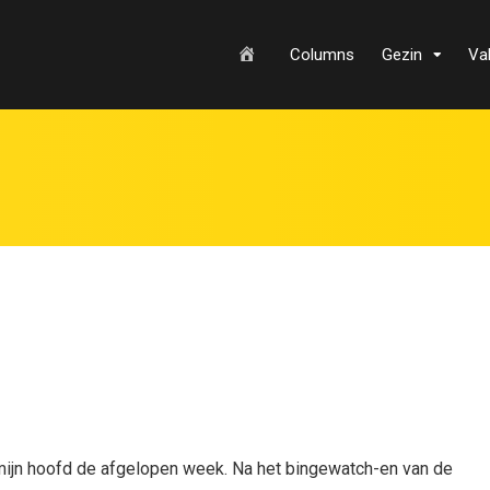
H
Columns
Gezin
Va
o
m
e
n mijn hoofd de afgelopen week. Na het bingewatch-en van de