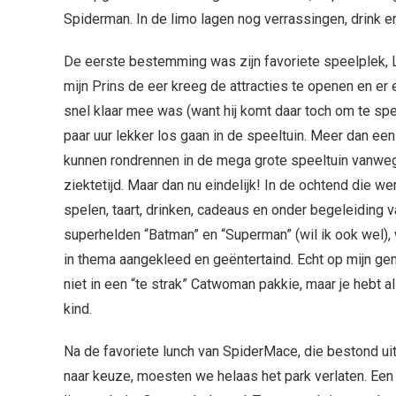
Spiderman. In de limo lagen nog verrassingen, drink 
De eerste bestemming was zijn favoriete speelplek, 
mijn Prins de eer kreeg de attracties te openen en er 
snel klaar mee was (want hij komt daar toch om te sp
paar uur lekker los gaan in de speeltuin. Meer dan een j
kunnen rondrennen in de mega grote speeltuin vanweg
ziektetijd. Maar dan nu eindelijk! In de ochtend die w
spelen, taart, drinken, cadeaus en onder begeleiding v
superhelden “Batman” en “Superman” (wil ik ook wel),
in thema aangekleed en geëntertaind. Echt op mijn ge
niet in een “te strak” Catwoman pakkie, maar je hebt al
kind.
Na de favoriete lunch van SpiderMace, die bestond ui
naar keuze, moesten we helaas het park verlaten. Een 