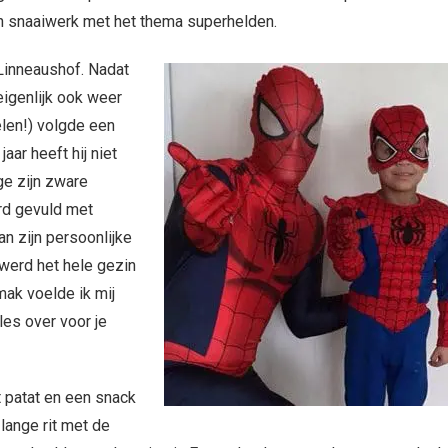
en snaaiwerk met het thema superhelden.
Linneaushof. Nadat
eigenlijk ook weer
elen!) volgde een
aar heeft hij niet
e zijn zware
erd gevuld met
an zijn persoonlijke
 werd het hele gezin
mak voelde ik mij
les over voor je
t patat en een snack
lange rit met de