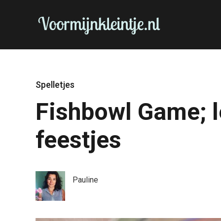
Spelletjes
Fishbowl Game; l
feestjes
Pauline