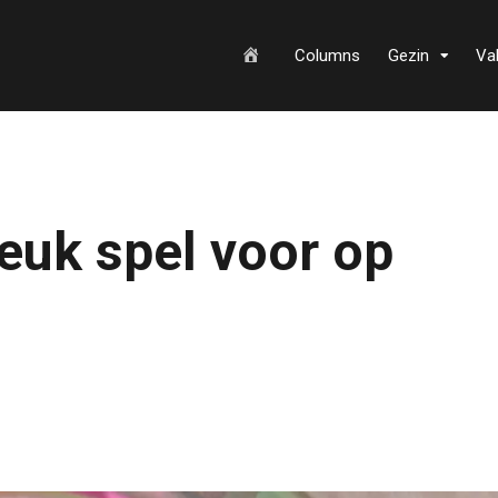
H
Columns
Gezin
Va
o
euk spel voor op
m
e