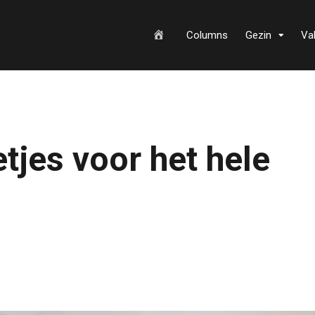
H
Columns
Gezin
Va
o
tjes voor het hele
m
e