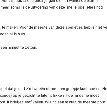
t. Het zijn dus snelle uitdagingen die het winnende team in
 maar soms is de uitvoering van deze snelle spelletjes nog
s te maken. Voor de meeste van deze spelletjes heb je niet v
den al in huis.
 één minuut te zetten.
spel dat je met z’n tweeën of met een groepje kunt spelen. He
econde) op je gezicht te laten plakken. Hoe harder je moet
ost-it briefjes eraf vallen. Wie na één minuut de meeste post-