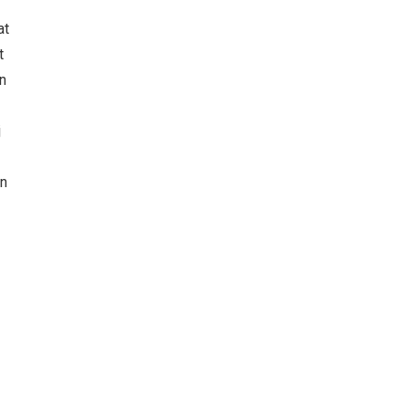
at
t
n
j
en