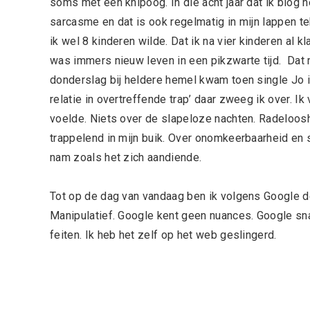
soms met een knipoog. In die acht jaar dat ik blog 
sarcasme en dat is ook regelmatig in mijn lappen te
ik wel 8 kinderen wilde. Dat ik na vier kinderen al k
was immers nieuw leven in een pikzwarte tijd. Dat 
donderslag bij heldere hemel kwam toen single Jo 
relatie in overtreffende trap’ daar zweeg ik over. I
voelde. Niets over de slapeloze nachten. Radelooshe
trappelend in mijn buik. Over onomkeerbaarheid en 
nam zoals het zich aandiende.
Tot op de dag van vandaag ben ik volgens Google 
Manipulatief. Google kent geen nuances. Google snap
feiten. Ik heb het zelf op het web geslingerd.