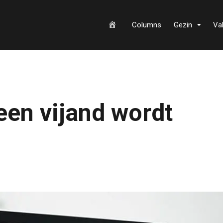
H
Columns
Gezin
Va
o
en vijand wordt
m
e