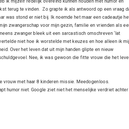
heb ik mijzelf redelijk overeind kunnen houden met humor en
kst terug te vinden. Zo grapte ik als antwoord op een vraag d
laar was stond er niet bij. Ik noemde het maar een cadeautje he
mijn zwangerschap voor mijn gezin, familie en vrienden als ee
ineens zwanger bleek uit een sarcastisch omschreven ‘lat
k vertelde niet hoe ik worstelde met keuzes en hoe alleen ik mi
id. Over het leven dat uit mijn handen glipte en nieuw
schuldgevoel. Nee, ik was gewoon die fitte vrouw die het lev
de vrouw met haar 8 kinderen missie. Meedogenloos.
t humor niet. Google ziet niet het menselijke verdriet achter