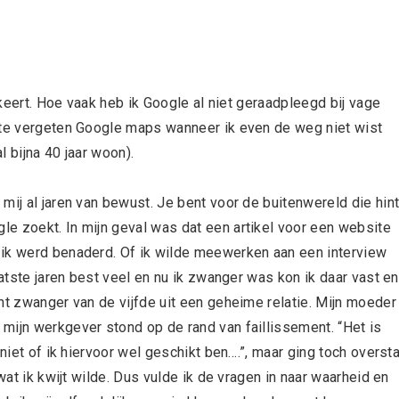
e keert. Hoe vaak heb ik Google al niet geraadpleegd bij vage
t te vergeten Google maps wanneer ik even de weg niet wist
l bijna 40 jaar woon).
mij al jaren van bewust. Je bent voor de buitenwereld die hin
e zoekt. In mijn geval was dat een artikel voor een website
 ik werd benaderd. Of ik wilde meewerken aan een interview
aatste jaren best veel en nu ik zwanger was kon ik daar vast en
ht zwanger van de vijfde uit een geheime relatie. Mijn moeder
mijn werkgever stond op de rand van faillissement. “Het is
 niet of ik hiervoor wel geschikt ben….”, maar ging toch overst
wat ik kwijt wilde. Dus vulde ik de vragen in naar waarheid en