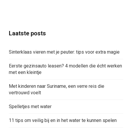
Sinterklaas vieren met je peuter: tips voor extra magie
Eerste gezinsauto leasen? 4 modellen die écht werken
met een kleintje
Met kinderen naar Suriname, een verre reis die
vertrouwd voelt
Spelletjes met water
11 tips om veilig bij en in het water te kunnen spelen
Een etentje thuis zonder koken én zonder oppas
regelen
Waarom ik burgerschap belangrijk vind op de
basisschool