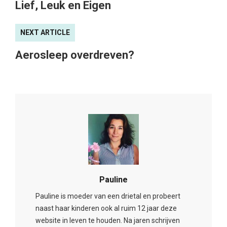
Pauline
Pauline is moeder van een drietal en probeert
naast haar kinderen ook al ruim 12 jaar deze
website in leven te houden. Na jaren schrijven
bleek de pen niet alleen goed te zijn voor mooie
en waardevolle blogs, maar kan de pen ook
tekeningetjes maken! Van deze tekeningetjes
worden er weer leuke printables gemaakt die
gebruikt kunnen worden tijdens kinderfeestjes,