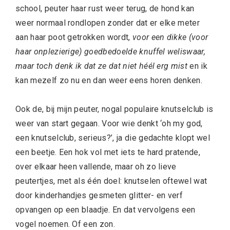
school, peuter haar rust weer terug, de hond kan
weer normaal rondlopen zonder dat er elke meter
aan haar poot getrokken wordt,
v
oor een dikke (voor
haar onplezierige) goedbedoelde knuffel weliswaar,
maar toch denk ik dat ze dat niet héél erg mist
en ik
kan mezelf zo nu en dan weer eens horen denken.
Ook de, bij mijn peuter, nogal populaire knutselclub is
weer van start gegaan. Voor wie denkt ‘oh my god,
een knutselclub, serieus?’, ja die gedachte klopt wel
een beetje. Een hok vol met iets te hard pratende,
over elkaar heen vallende, maar oh zo lieve
peutertjes, met als één doel: knutselen oftewel wat
door kinderhandjes gesmeten glitter- en verf
opvangen op een blaadje. En dat vervolgens een
vogel noemen. Of een zon.