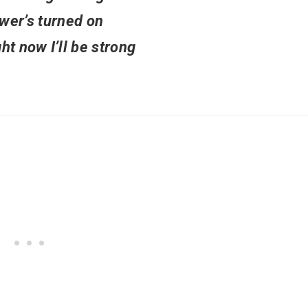
wer’s turned on
ght now I’ll be strong