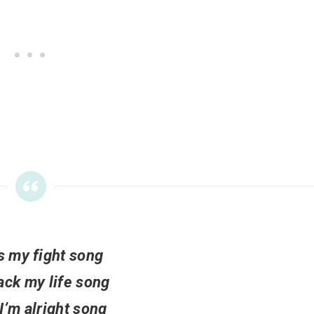
s my fight song
ack my life song
I’m alright song