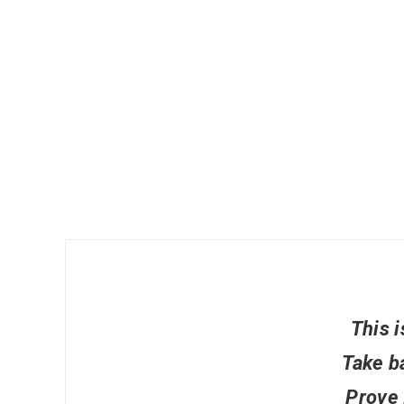
This i
Take b
Prove 