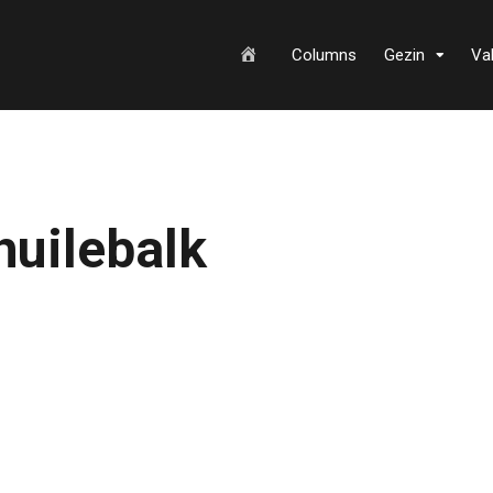
H
Columns
Gezin
Va
o
huilebalk
m
e