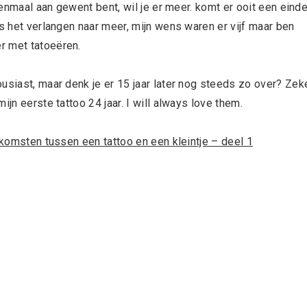
 eenmaal aan gewent bent, wil je er meer. komt er ooit een eind
is het verlangen naar meer, mijn wens waren er vijf maar ben
r met tatoeëren.
usiast, maar denk je er 15 jaar later nog steeds zo over? Zek
jn eerste tattoo 24 jaar. I will always love them.
komsten tussen een tattoo en een kleintje – deel 1