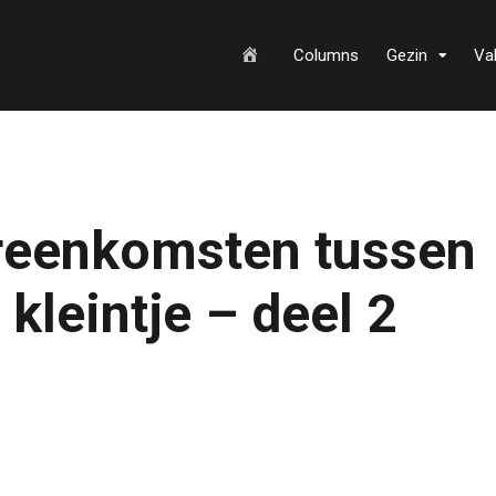
H
Columns
Gezin
Va
o
ereenkomsten tussen
m
 kleintje – deel 2
e