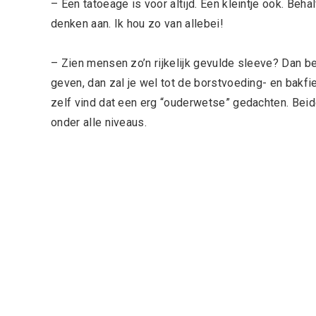
– Een tatoeage is voor altijd. Een kleintje ook. Beh
denken aan. Ik hou zo van allebei!
– Zien mensen zo’n rijkelijk gevulde sleeve? Dan b
geven, dan zal je wel tot de borstvoeding- en bakf
zelf vind dat een erg “ouderwetse” gedachten. Beide
onder alle niveaus.