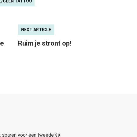
L/GEEN TATTOO
NEXT ARTICLE
de
Ruim je stront op!
het sparen voor een tweede 😉