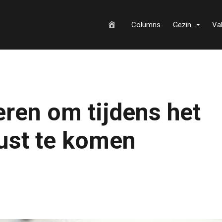
H
Columns
Gezin
Va
o
ren om tijdens het
m
rust te komen
e