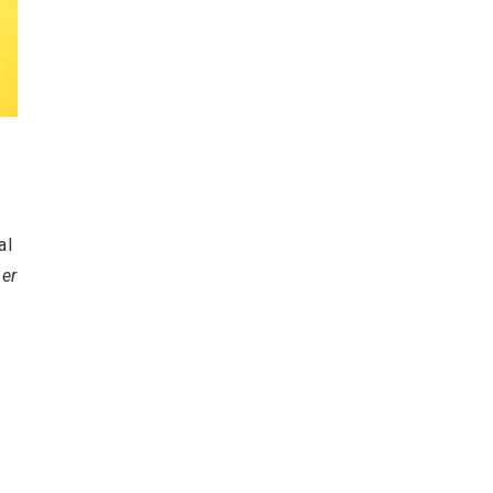
al
 er