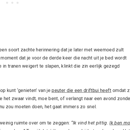
d, een soort zachte herinnering dat je later met weemoed zult
 moment dat je voor de derde keer die nacht uit je bed wordt
 in tranen weigert te slapen, klinkt die zin eerlijk gezegd
op kunt ‘genieten’ van je
peuter die een driftbui heeft
omdat zi
e het zwaar vindt, moe bent, of verlangt naar een avond zonde
e nu zou moeten doen, het gaat immers zo snel.
r weinig ruimte over om te zeggen:
“Ik vind het pittig.
Ik ben mo