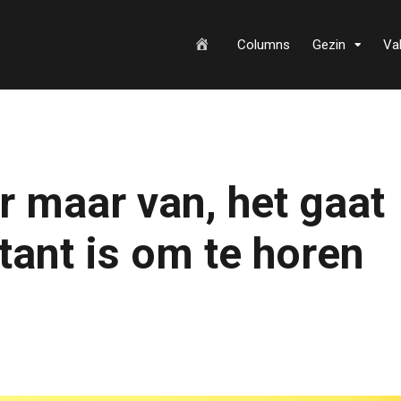
H
Columns
Gezin
Va
o
r maar van, het gaat
m
itant is om te horen
e