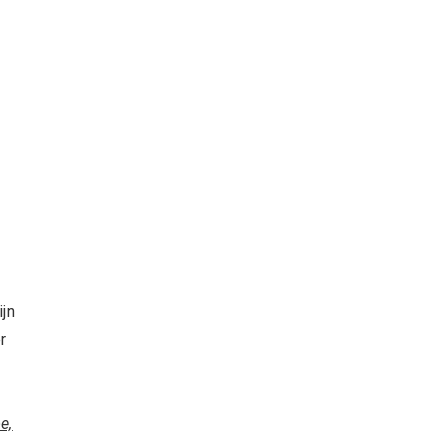
jn
r
e,