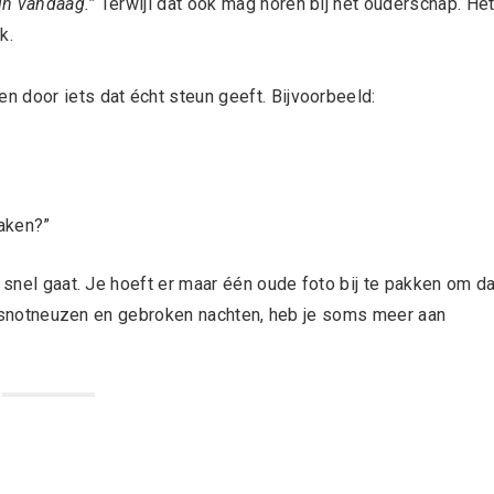
 in vandaag.”
Terwijl dat óók mag horen bij het ouderschap. He
k.
 door iets dat écht steun geeft. Bijvoorbeeld:
maken?”
 snel gaat. Je hoeft er maar één oude foto bij te pakken om da
rs, snotneuzen en gebroken nachten, heb je soms meer aan