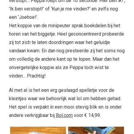
verstopt… Peppa roept om de 10 seconde ‘Hier ben ik!’,
‘Ik ben verstopt!’ of ‘Kun je me vinden?’ en zelfs nog
een ‘Joehoe!’.
Het koppie van de minipeuter sprak boekdelen bij het
horen van het biggetje. Heel geconcentreerd probeerde
zij tot zich te laten doordringen waar het geluidje
vandaan kwam. En dan nog presteerde zij het soms nog
om volledig de andere kant op te lopen. Maar dan het
onvergetelijke koppie als ze Peppa toch wist te
vinden… Prachtig!
Al met al is het een erg geslaagd spelletje voor de
kleintjes waar we behoorlijk wat lol om hebben gehad.
Het spel is verpakt in een mooi stevig blik en is onder
andere verkrijgbaar bij
Bol.com
voor € 14,99.