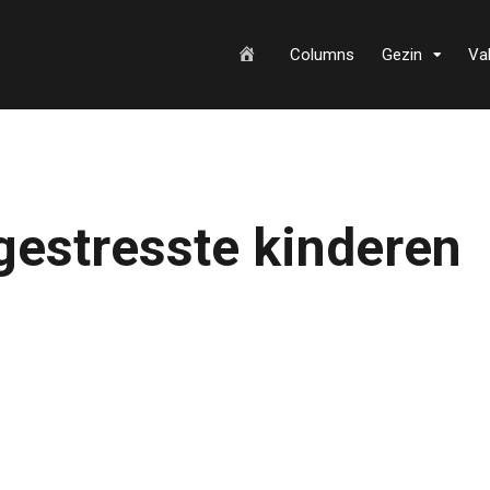
H
Columns
Gezin
Va
o
gestresste kinderen
m
e