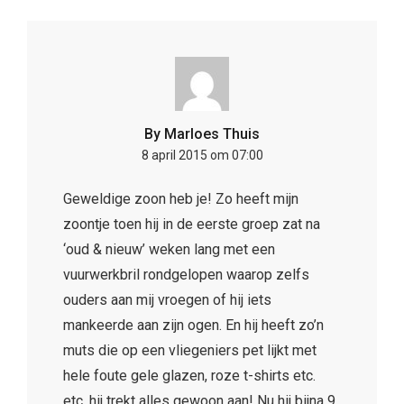
By Marloes Thuis
8 april 2015 om 07:00
Geweldige zoon heb je! Zo heeft mijn
zoontje toen hij in de eerste groep zat na
‘oud & nieuw’ weken lang met een
vuurwerkbril rondgelopen waarop zelfs
ouders aan mij vroegen of hij iets
mankeerde aan zijn ogen. En hij heeft zo’n
muts die op een vliegeniers pet lijkt met
hele foute gele glazen, roze t-shirts etc.
etc. hij trekt alles gewoon aan! Nu hij bijna 9