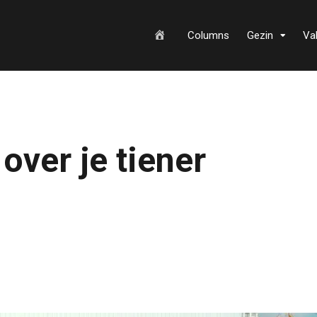
H
Columns
Gezin
Va
o
over je tiener
m
e