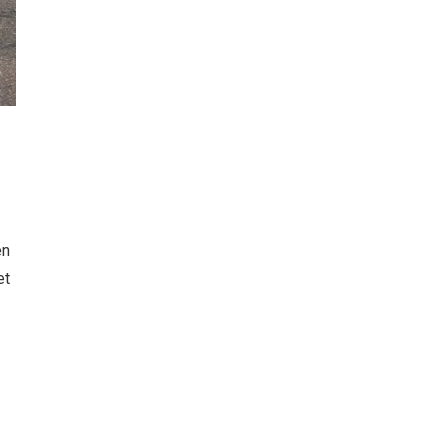
en
et