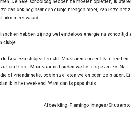
komen. De hele schooldag hebben ze moeten opletten, luistere
ik ze dan ook nog naar een clubje brengen moet, kan ik ze net 
cht niks meer waard.
Misschien hebben zij nog wel eindeloos energie na schooltijd 
n clubje.
n de fase van clubjes terecht. Misschien oordeel ik te hard en
ntzettend druk’. Maar voor nu houden we het nog even zo. Na
je of vriendinnetje, spelen ze, eten we en gaan ze slapen. Er
an ik in het weekend. Want dan is papa thuis.
Afbeelding:
Flamingo Images
/Shutterst