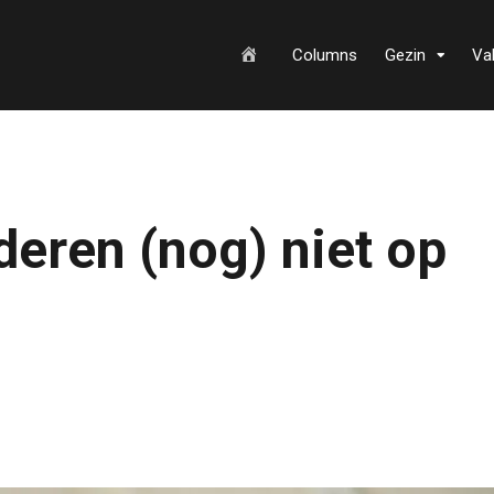
H
Columns
Gezin
Va
o
eren (nog) niet op
m
e