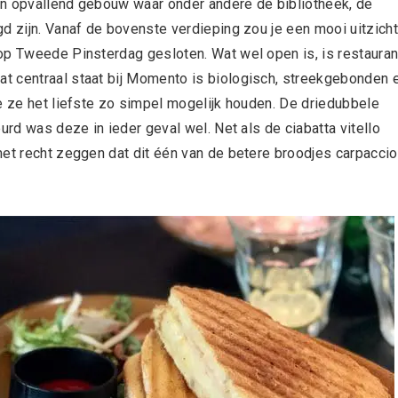
en opvallend gebouw waar onder andere de bibliotheek, de
d zijn. Vanaf de bovenste verdieping zou je een mooi uitzicht
op Tweede Pinsterdag gesloten. Wat wel open is, is restauran
t centraal staat bij Momento is biologisch, streekgebonden 
e ze het liefste zo simpel mogelijk houden. De driedubbele
urd was deze in ieder geval wel. Net als de ciabatta vitello
met recht zeggen dat dit één van de betere broodjes carpaccio