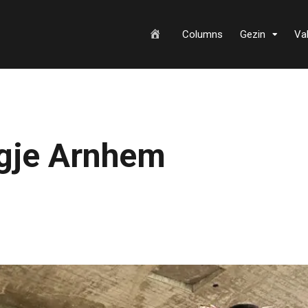
H
Columns
Gezin
Va
o
gje Arnhem
m
e