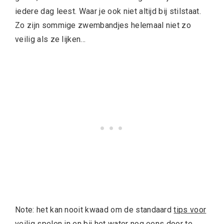
iedere dag leest. Waar je ook niet altijd bij stilstaat.
Zo zijn sommige zwembandjes helemaal niet zo
veilig als ze lijken…
Note: het kan nooit kwaad om de standaard
tips voor
veilig spelen in en bij het water
nog eens door te