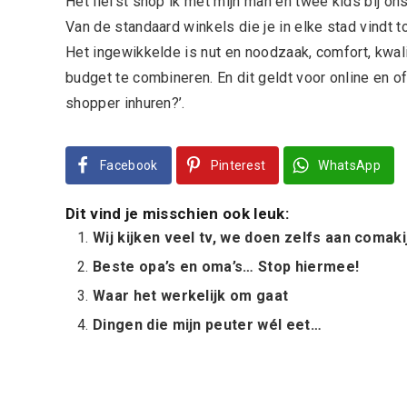
Het liefst shop ik met mijn man en twee kids bij ons
Van de standaard winkels die je in elke stad vindt to
Het ingewikkelde is nut en noodzaak, comfort, kwalit
budget te combineren. En dit geldt voor online en o
shopper inhuren?’.
Facebook
Pinterest
WhatsApp
Dit vind je misschien ook leuk:
Wij kijken veel tv, we doen zelfs aan comak
Beste opa’s en oma’s… Stop hiermee!
Waar het werkelijk om gaat
Dingen die mijn peuter wél eet…