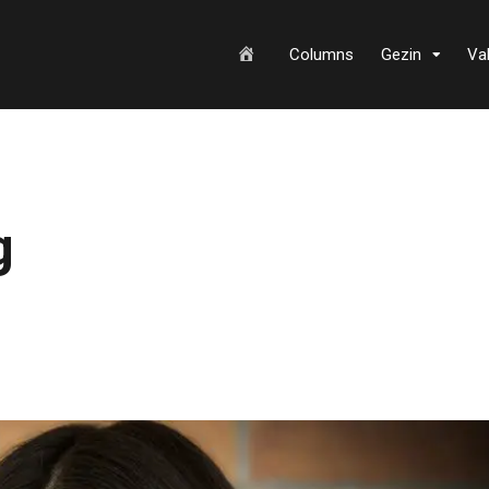
H
Columns
Gezin
Va
o
g
m
e