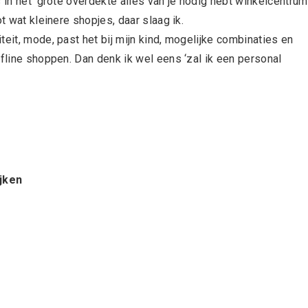
 in het ‘grote overdekte alles van je nodig hebt winkelcentrum’
t wat kleinere shopjes, daar slaag ik.
eit, mode, past het bij mijn kind, mogelijke combinaties en
ffline shoppen. Dan denk ik wel eens ‘zal ik een personal
ijken