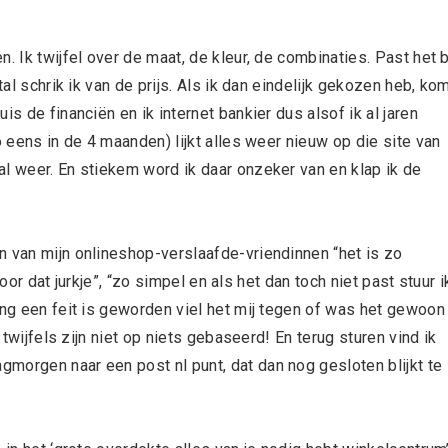
. Ik twijfel over de maat, de kleur, de combinaties. Past het b
tal schrik ik van de prijs. Als ik dan eindelijk gekozen heb, ko
s de financiën en ik internet bankier dus alsof ik al jaren
o eens in de 4 maanden) lijkt alles weer nieuw op die site van
al weer. En stiekem word ik daar onzeker van en klap ik de
n van mijn onlineshop-verslaafde-vriendinnen “het is zo
 voor dat jurkje”, “zo simpel en als het dan toch niet past stuur i
ing een feit is geworden viel het mij tegen of was het gewoon
 twijfels zijn niet op niets gebaseerd! En terug sturen vind ik
morgen naar een post nl punt, dat dan nog gesloten blijkt te