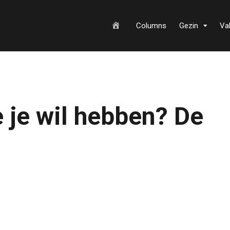
H
Columns
Gezin
Va
o
 je wil hebben? De
m
e